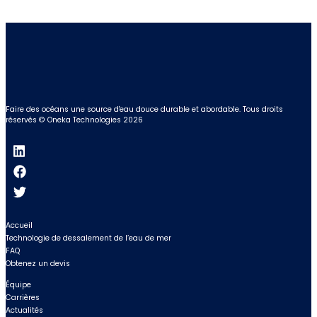
field
empty.
Faire des océans une source d'eau douce durable et abordable.
Tous droits
réservés © Oneka Technologies 2026
Accueil
Technologie de dessalement de l’eau de mer
FAQ
Obtenez un devis
Équipe
Carrières
Actualités