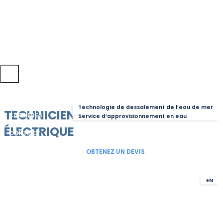
LINKEDIN
FACEBOOK
TWITTER
ACCUEIL
SOLUTIONS
ÉQUIPE
Technologie de dessalement de l’eau de mer
TECHNICIEN.NE EN GÉNIE
CARRIÈRES
Service d’approvisionnement en eau
ACTUALITÉS
ÉLECTRIQUE
CONTACT
OBTENEZ UN DEVIS
FR
EN