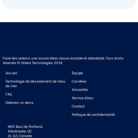
Please
leave
this
field
empty.
Faire des océans une source d'eau douce durable et abordable.
Tous droits
réservés © Oneka Technologies 2026
Accueil
Équipe
Technologie de dessalement de l’eau
Carrières
de mer
Actualités
FAQ
Service d’eau
Obtenez un devis
Contact
Politique de confidentialité
4615 Boul de Portland,
Sherbrooke, QC
J1L 0J1, Canada