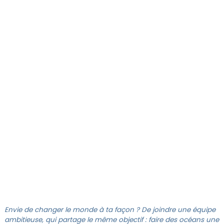
LINKEDIN
FACEBOOK
TWITTER
CONCEPTEUR·TRICE LOGICIEL
SENIOR·E
Envie de changer le monde à ta façon ? De joindre une équipe
ambitieuse, qui partage le même objectif : faire des océans une