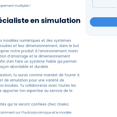
oppement multiples !
écialiste en simulation
Please
leave
this
des modèles numériques et des systèmes
field
bouées et leur dimensionnement, dans le but
empty.
dapter notre produit à l’environnement marin.
ration d’amarrage et le dimensionnement
in d’en faire un système fiable qui permet
açon abordable et durable.
lisation, tu auras comme mandat de fournir à
et de simulation pour une variété de
os bouées. Tu collaboreras avec toutes les
 apporter ton expertise au service de la
ités qui te seront confiées chez Oneka :
 notamment sur l’hydrodynamique et le modèle