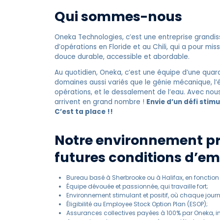
Qui sommes-nous
Oneka Technologies, c’est une entreprise grandi
d’opérations en Floride et au Chili, qui a pour mi
douce durable, accessible et abordable.
Au quotidien, Oneka, c’est une équipe d’une qua
domaines aussi variés que le génie mécanique, l’é
opérations, et le dessalement de l’eau. Avec nous,
arrivent en grand nombre !
Envie d’un défi stim
C’est ta place !!
Notre environnement pro
futures conditions d’emp
Bureau basé à Sherbrooke ou à Halifax, en fonction 
Équipe dévouée et passionnée, qui travaille fort;
Environnement stimulant et positif, où chaque journé
Éligibilité au Employee Stock Option Plan (ESOP);
Assurances collectives payées à 100% par Oneka, in