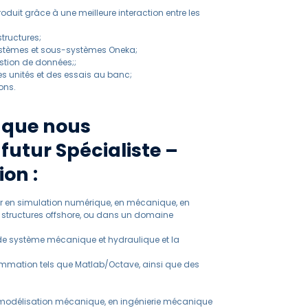
oduit grâce à une meilleure interaction entre les
tructures;
systèmes et sous-systèmes Oneka;
estion de données;;
es unités et des essais au banc;
ons.
 que nous
futur Spécialiste –
on :
r en simulation numérique, en mécanique, en
 structures offshore, ou dans un domaine
de système mécanique et hydraulique et la
mation tels que Matlab/Octave, ainsi que des
modélisation mécanique, en ingénierie mécanique