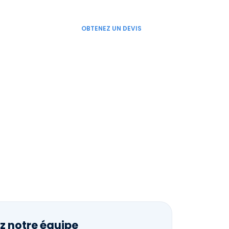
LINKEDIN
FACEBOOK
TWITTER
OBTENEZ UN DEVIS
UALITÉS
CONTACT
FR
ION
z notre équipe