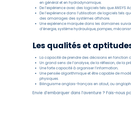
en général et en hydrodynamique;
De l’expérience avec des logiciels tels que ANSY
De l’expérience dans l’utilisation de logiciels tels
des amarrages des systèmes offshore;
Une expérience marquée dans les domaines suivants
d’énergie, système hydraulique, pompes, mécanis
Les qualités et aptitude
La capacité de prendre des décisions en fonction d
Un grand sens de l’analyse, de la réflexion, de la p
Une forte capacité à organiser l’information;
Une pensée algorithmique et être capable de mo
physiques.
Bilinguisme anglais-français en atout, ou angloph
Envie d’embarquer dans l’aventure ? Fais-nous pa