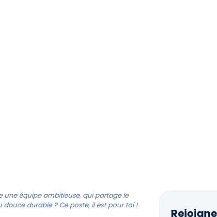
ACCUEIL
SOLUTIONS
ÉQUIPE
CARRIÈRES
ACT
IMULATION ET MODÉLISAT
e une équipe ambitieuse, qui partage le
douce durable ? Ce poste, il est pour toi !
Rejoigne