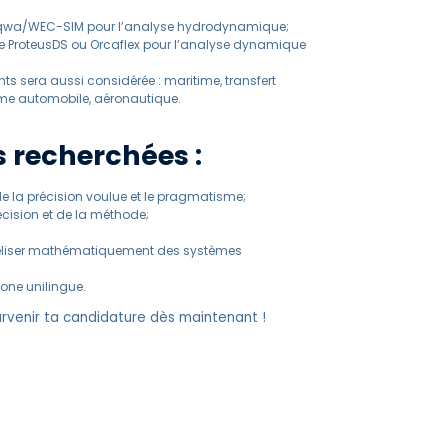
S Aqwa/WEC-SIM pour l’analyse hydrodynamique;
 que ProteusDS ou Orcaflex pour l’analyse dynamique
 sera aussi considérée : maritime, transfert
me automobile, aéronautique.
s recherchées :
e la précision voulue et le pragmatisme;
récision et de la méthode;
déliser mathématiquement des systèmes
one unilingue.
rvenir ta candidature dès maintenant !