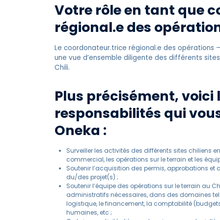
Votre rôle en tant que 
régional.e des opératio
Le coordonateur.trice régional.e des opérations –
une vue d’ensemble diligente des différents site
Chili.
Plus précisément, voici
responsabilités qui vou
Oneka :
Surveiller les activités des différents sites chilien
commercial, les opérations sur le terrain et les éq
Soutenir l’acquisition des permis, approbations et
du/des projet(s) ;
Soutenir l’équipe des opérations sur le terrain au 
administratifs nécessaires, dans des domaines te
logistique, le financement, la comptabilité (budget
humaines, etc ;