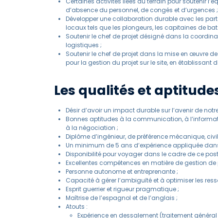
Certaines activités liées au terrain pour soutenir l’
d’absence du personnel, de congés et d’urgences ;
Développer une collaboration durable avec les parten
locaux tels que les plongeurs, les capitaines de bat
Soutenir le chef de projet désigné dans la coordinat
logistiques ;
Soutenir le chef de projet dans la mise en œuvre de
pour la gestion du projet sur le site, en établissant
Les qualités et aptitude
Désir d’avoir un impact durable sur l’avenir de notre
Bonnes aptitudes à la communication, à l’informatiq
à la négociation ;
Diplôme d’ingénieur, de préférence mécanique, civil
Un minimum de 5 ans d’expérience appliquée dans le 
Disponibilité pour voyager dans le cadre de ce post
Excellentes compétences en matière de gestion de p
Personne autonome et entreprenante ;
Capacité à gérer l’ambiguïté et à optimiser les ress
Esprit guerrier et rigueur pragmatique ;
Maîtrise de l’espagnol et de l’anglais ;
Atouts :
Expérience en dessalement (traitement général 