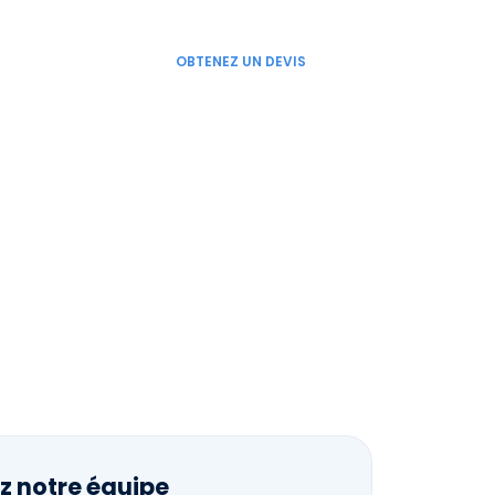
LINKEDIN
FACEBOOK
TWITTER
OBTENEZ UN DEVIS
UALITÉS
CONTACT
FR
ÉRATIONS – CHILI
z notre équipe